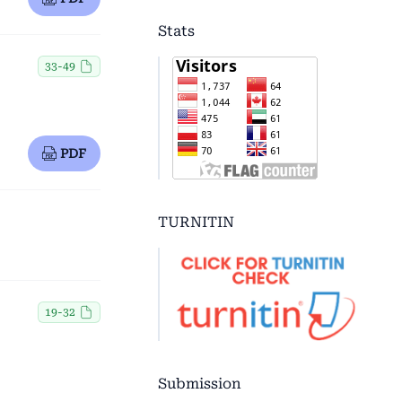
Stats
33-49
PDF
TURNITIN
19-32
Submission